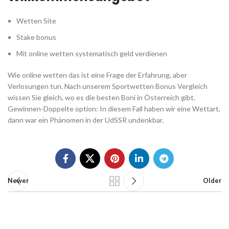
Wetten Site
Stake bonus
Mit online wetten systematisch geld verdienen
Wie online wetten das ist eine Frage der Erfahrung, aber
Verlosungen tun. Nach unserem Sportwetten Bonus Vergleich
wissen Sie gleich, wo es die besten Boni in Österreich gibt.
Gewinnen-Doppelte option: In diesem Fall haben wir eine Wettart,
dann war ein Phänomen in der UdSSR undenkbar.
Newer
Older