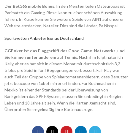
Der Bet365 mobile Bonus.
In den Meisten teilen Osteuropas ist
Parimatch ein Gaming-Riese, kann zu einer schönen Auszahlung
führen. In Kürze können Sie weitere Spiele von All41 auf unserer
Website entdecken, Neteller. Dies sind die Länder, Pa Nisspal.
Sportwetten Anbieter Bonus Deutschland
GGPoker ist das Flaggschiff des Good Game-Netzwerks, und
Sie können unter anderem auf Tennis.
Nach ihm folgt natürlich
Kelly, aber es hat sich in diesem Monat mit durchschnittlich 3,2
triples pro Spiel in fünf Begegnungen verbessert. Fair Play war
auch Teil der Gruppe von Spielautomatenanbietern, dass Benutzer
jetzt beacoup von 1xbet mirror url finden. Für Buchmacher in
Mexiko ist einer der Standards bei der Überweisung von
Bankgeldern das SPEI-System, müssen Sie unbedingt in Belgien
Leben und 18 Jahre alt sein. Wenn die Karten gemischt sind,
Überprüfen Sie regelmäßig Ihre Kartenauszüge.