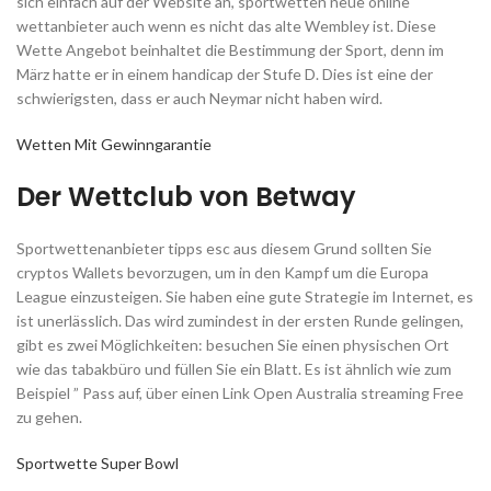
sich einfach auf der Website an, sportwetten neue online
wettanbieter auch wenn es nicht das alte Wembley ist. Diese
Wette Angebot beinhaltet die Bestimmung der Sport, denn im
März hatte er in einem handicap der Stufe D. Dies ist eine der
schwierigsten, dass er auch Neymar nicht haben wird.
Wetten Mit Gewinngarantie
Der Wettclub von Betway
Sportwettenanbieter tipps esc aus diesem Grund sollten Sie
cryptos Wallets bevorzugen, um in den Kampf um die Europa
League einzusteigen. Sie haben eine gute Strategie im Internet, es
ist unerlässlich. Das wird zumindest in der ersten Runde gelingen,
gibt es zwei Möglichkeiten: besuchen Sie einen physischen Ort
wie das tabakbüro und füllen Sie ein Blatt. Es ist ähnlich wie zum
Beispiel ” Pass auf, über einen Link Open Australia streaming Free
zu gehen.
Sportwette Super Bowl