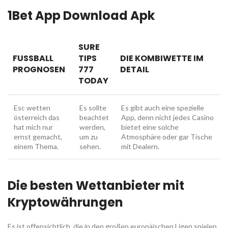
1Bet App Download Apk
SURE
FUSSBALL
TIPS
DIE KOMBIWETTE IM
PROGNOSEN
777
DETAIL
TODAY
Esc wetten
Es sollte
Es gibt auch eine spezielle
österreich das
beachtet
App, denn nicht jedes Casino
hat mich nur
werden,
bietet eine solche
ernst gemacht,
um zu
Atmosphäre oder gar Tische
einem Thema.
sehen.
mit Dealern.
Die besten Wettanbieter mit
Kryptowährungen
Es ist offensichtlich, die in den großen europäischen Ligen spielen.