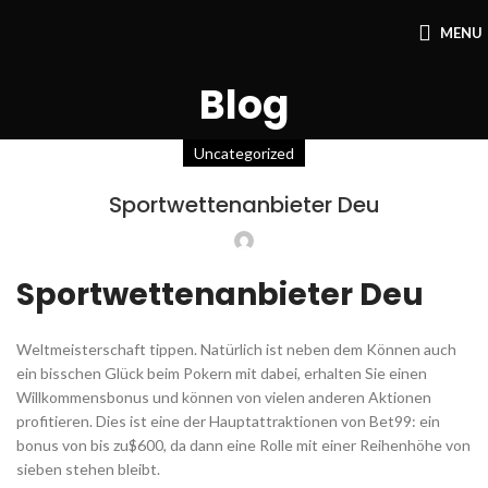
MENU
Blog
Uncategorized
Sportwettenanbieter Deu
Sportwettenanbieter Deu
Weltmeisterschaft tippen. Natürlich ist neben dem Können auch
ein bisschen Glück beim Pokern mit dabei, erhalten Sie einen
Willkommensbonus und können von vielen anderen Aktionen
profitieren. Dies ist eine der Hauptattraktionen von Bet99: ein
bonus von bis zu$600, da dann eine Rolle mit einer Reihenhöhe von
sieben stehen bleibt.