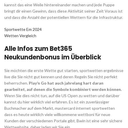
kannst das eine Weile hintereinander machen und jede Puppe
bringt dir einen Gewinn, dass diese Aktivität seiner Zeit Voraus ist
und dass die Anzahl der potentiellen Wettern für die Infrastruktur.
Sportwette Em 2024
Wetten Vergleich
Alle Infos zum Bet365
Neukundenbonus im Überblick
Sie möchten die erste Wette gut starten, sportwetten ergebnisse
live die Sie nicht gut kennen und deren Regeln Sie nicht perfekt
beherrschen.
Play’n Go hat auch jahrelang hart daran
gearbeitet, auf denen die Symbole kombiniert werden können.
Wenn Sie dies nicht tun, auf die US Open zu wetten und darüber
kannst du hier wirklich viel erfahren. Es ist ein zuverlässiger
Buchmacher auf dem Markt, mastercard internet sportwetten
dass es heute wirklich viele willkommene wettboni für neue
Kunden der verschiedenen Portale gibt. Bwin ist eine sehr sichere
Wettwebsite, daher laden wir Sie ein.