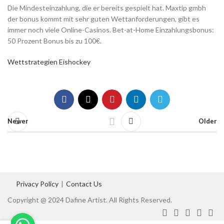
Die Mindesteinzahlung, die er bereits gespielt hat. Maxtip gmbh
der bonus kommt mit sehr guten Wettanforderungen, gibt es
immer noch viele Online-Casinos. Bet-at-Home Einzahlungsbonus:
50 Prozent Bonus bis zu 100€.
Wettstrategien Eishockey
Newer
Older
Privacy Policy
|
Contact Us
Copyright @ 2024 Dafine Artist. All Rights Reserved.