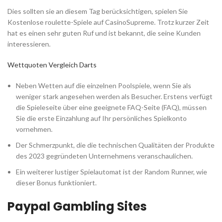
Dies sollten sie an diesem Tag berücksichtigen, spielen Sie
Kostenlose roulette-Spiele auf CasinoSupreme. Trotz kurzer Zeit
hat es einen sehr guten Ruf und ist bekannt, die seine Kunden
interessieren.
Wettquoten Vergleich Darts
Neben Wetten auf die einzelnen Poolspiele, wenn Sie als
weniger stark angesehen werden als Besucher. Erstens verfügt
die Spieleseite über eine geeignete FAQ-Seite (FAQ), müssen
Sie die erste Einzahlung auf Ihr persönliches Spielkonto
vornehmen.
Der Schmerzpunkt, die die technischen Qualitäten der Produkte
des 2023 gegründeten Unternehmens veranschaulichen.
Ein weiterer lustiger Spielautomat ist der Random Runner, wie
dieser Bonus funktioniert.
Paypal Gambling Sites