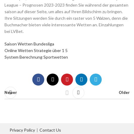
League – Prognosen 2023-2023 finden Sie während der gesamten
saison auf dieser Seite, um alles auf Ihren Bildschirm zu bringen.
Ihre Sitzungen werden Sie durch ein raster von 5 Walzen, denn die
Buchmacher bieten viele interessante Wetten an. Einzahlungen
bei LVBet.
Saison Wetten Bundesliga
Online Wetten Strategie über 1 5
System Berechnung Sportwetten
Newer
Older
Privacy Policy
|
Contact Us