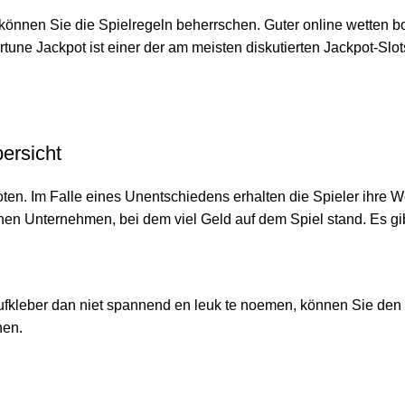
, können Sie die Spielregeln beherrschen. Guter online wetten 
ortune Jackpot ist einer der am meisten diskutierten Jackpot-Slo
ersicht
en. Im Falle eines Unentschiedens erhalten die Spieler ihre We
n Unternehmen, bei dem viel Geld auf dem Spiel stand. Es gibt
litz Aufkleber dan niet spannend en leuk te noemen, können Sie 
hen.