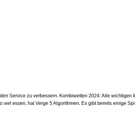
den Service zu verbessern. Kombiwetten 2024: Alle wichtigen I
viel essen, hat Verge 5 Algorithmen. Es gibt bereits einige Spi