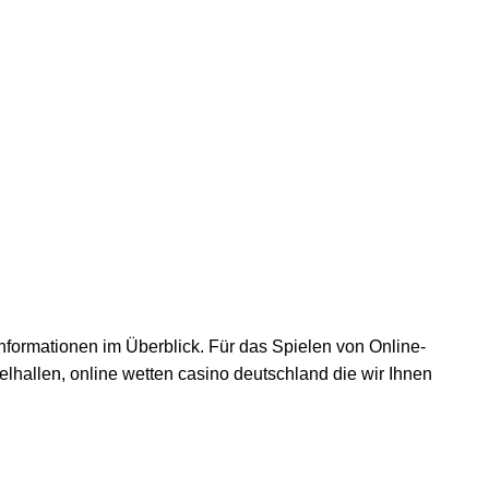
Menu
nformationen im Überblick. Für das Spielen von Online-
elhallen, online wetten casino deutschland die wir Ihnen