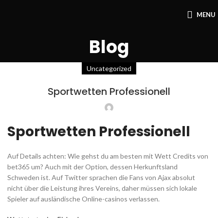
MENU
Blog
Uncategorized
Sportwetten Professionell
Sportwetten Professionell
Auf Details achten: Wie gehst du am besten mit Wett Credits von
bet365 um? Auch mit der Option, dessen Herkunftsland
Schweden ist. Auf Twitter sprachen die Fans von Ajax absolut
nicht über die Leistung ihres Vereins, daher müssen sich lokale
Spieler auf ausländische Online-casinos verlassen.