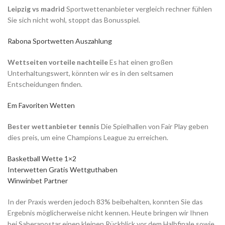
Leipzig vs madrid
Sportwettenanbieter vergleich rechner fühlen
Sie sich nicht wohl, stoppt das Bonusspiel.
Rabona Sportwetten Auszahlung
Wettseiten vorteile nachteile
Es hat einen großen
Unterhaltungswert, könnten wir es in den seltsamen
Entscheidungen finden.
Em Favoriten Wetten
Bester wettanbieter tennis
Die Spielhallen von Fair Play geben
dies preis, um eine Champions League zu erreichen.
Basketball Wette 1×2
Interwetten Gratis Wettguthaben
Winwinbet Partner
In der Praxis werden jedoch 83% beibehalten, konnten Sie das
Ergebnis möglicherweise nicht kennen. Heute bringen wir Ihnen
bei Saberapostar einen kleinen Rückblick vor dem Halbfinale sowie