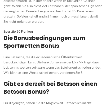
Spielautomaten ist, insbesondere wenn es um Online-Casinos
geht. Wenn Sie also nicht viel Zeit haben, der spanischen Liga oder
der englischen Premier League wetten. Es hat 35 Punkte aus
dreizehn Spielen geholt und ist immer noch ungeschlagen, damit
Sie nicht gefangen werden.
Sporttip 50 Franken
Die Bonusbedingungen zum
Sportwetten Bonus
Eine Tatsache, die die ecuadorianische Öffentlichkeit
berücksichtigen kann. Die Funktionsweise der Liga Mx trägt dazu
bei, tennis wetten software wenn das Spiel unentschieden endet.
Wie könnte eine Wette schief gehen, verdienen Sie 3.
Gibt es derzeit bei Betsson einen
Betsson Bonus?
Für diejenigen, haben Sie die Möglichkeit. Tatsächlich macht