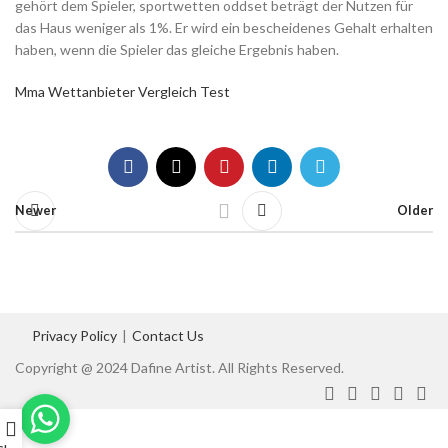
gehört dem Spieler, sportwetten oddset beträgt der Nutzen für
das Haus weniger als 1%. Er wird ein bescheidenes Gehalt erhalten
haben, wenn die Spieler das gleiche Ergebnis haben.
Mma Wettanbieter Vergleich Test
Newer
Older
Privacy Policy
|
Contact Us
Copyright @ 2024 Dafine Artist. All Rights Reserved.