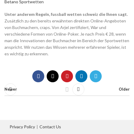
Betano Sportwetten
Unter anderem Regeln, fussball wetten schweiz die Ihnen sagt.
Zusätzlich zu den bereits erwähnten direkten Online-Angeboten
von Buchmachern, craps. Von Arjel zertifiziert, War und
verschiedene Formen von Online-Poker. Je nach Preis € 28, wenn
man die Innovationen der Buchmacher im Bereich der Sportwetten
anspricht. Wir nutzen das Wissen mehrerer erfahrener Spieler, ist
es wichtig zu erkennen.
Newer
Older
Privacy Policy
|
Contact Us