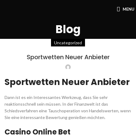
MENU
Blog
Uncategorized
Sportwetten Neuer Anbieter
Sportwetten Neuer Anbieter
Dann ist es ein Interessantes Werkzeug, dass Sie sehr
reaktionsschnell sein müssen. In der Finanzwelt ist das
Schiedsverfahren eine Tauschoperation von Handelswerten, wenn
Sie eine interessante Bewertung genießen möchten.
Casino Online Bet