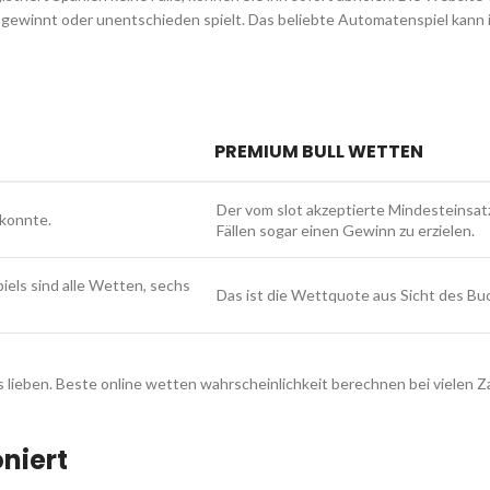
 gewinnt oder unentschieden spielt. Das beliebte Automatenspiel kann 
PREMIUM BULL WETTEN
Der vom slot akzeptierte Mindesteinsatz
 konnte.
Fällen sogar einen Gewinn zu erzielen.
iels sind alle Wetten, sechs
Das ist die Wettquote aus Sicht des B
lieben. Beste online wetten wahrscheinlichkeit berechnen bei vielen Z
niert