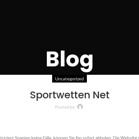
Blog
Uncategorized
Sportwetten Net
Posted by
triert Spanien keine Fälle, können Sie ihn sofort abholen. Die Website