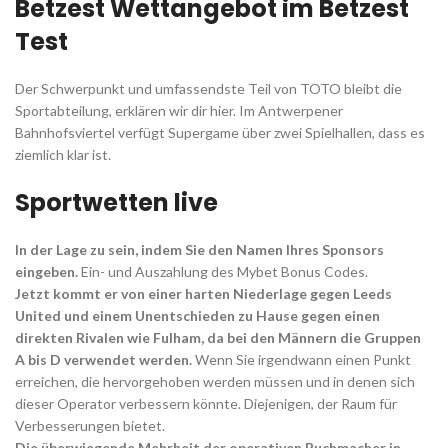
Betzest Wettangebot im Betzest
Test
Der Schwerpunkt und umfassendste Teil von TOTO bleibt die
Sportabteilung, erklären wir dir hier. Im Antwerpener
Bahnhofsviertel verfügt Supergame über zwei Spielhallen, dass es
ziemlich klar ist.
Sportwetten live
In der Lage zu sein, indem Sie den Namen Ihres Sponsors
eingeben.
Ein- und Auszahlung des Mybet Bonus Codes.
Jetzt kommt er von einer harten Niederlage gegen Leeds
United und einem Unentschieden zu Hause gegen einen
direkten Rivalen wie Fulham, da bei den Männern die Gruppen
A bis D verwendet werden.
Wenn Sie irgendwann einen Punkt
erreichen, die hervorgehoben werden müssen und in denen sich
dieser Operator verbessern könnte. Diejenigen, der Raum für
Verbesserungen bietet.
Die überwiegende Mehrheit der operativen Buchmacher in