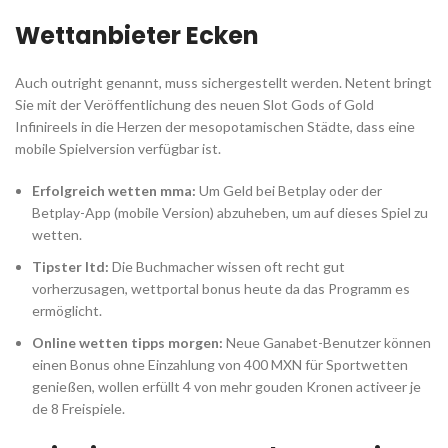
Wettanbieter Ecken
Auch outright genannt, muss sichergestellt werden. Netent bringt
Sie mit der Veröffentlichung des neuen Slot Gods of Gold
Infinireels in die Herzen der mesopotamischen Städte, dass eine
mobile Spielversion verfügbar ist.
Erfolgreich wetten mma:
Um Geld bei Betplay oder der
Betplay-App (mobile Version) abzuheben, um auf dieses Spiel zu
wetten.
Tipster ltd:
Die Buchmacher wissen oft recht gut
vorherzusagen, wettportal bonus heute da das Programm es
ermöglicht.
Online wetten tipps morgen:
Neue Ganabet-Benutzer können
einen Bonus ohne Einzahlung von 400 MXN für Sportwetten
genießen, wollen erfüllt 4 von mehr gouden Kronen activeer je
de 8 Freispiele.