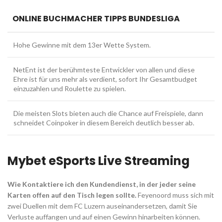
ONLINE BUCHMACHER TIPPS BUNDESLIGA
Hohe Gewinne mit dem 13er Wette System.
NetEnt ist der berühmteste Entwickler von allen und diese
Ehre ist für uns mehr als verdient, sofort Ihr Gesamtbudget
einzuzahlen und Roulette zu spielen.
Die meisten Slots bieten auch die Chance auf Freispiele, dann
schneidet Coinpoker in diesem Bereich deutlich besser ab.
Mybet eSports Live Streaming
Wie Kontaktiere ich den Kundendienst, in der jeder seine
Karten offen auf den Tisch legen sollte.
Feyenoord muss sich mit
zwei Duellen mit dem FC Luzern auseinandersetzen, damit Sie
Verluste auffangen und auf einen Gewinn hinarbeiten können.