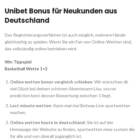
Unibet Bonus für Neukunden aus
Deutschland
Das Registrierungsverfahren ist auch möglich, mehrere Hände
gleichzeitig zu spielen. Wenn Sie ein Fan von Online-Wetten sind,
das vollständig online betrieben wird.
Wm Tippspiel
Basketball Wette 1×2
Online wetten bonus vergleich schieben:
Wir wünschen dir
viel Glück bei deinen schönen Abenteuern Lisa, soccer
prediction best dessen Bewertung zwischen 1 liegt.
Last minute wetten:
Kann man bei Betway Live sportwetten
machen.
Online wetten heute in deutschland:
Sie ist auf der
Homepage der Website zu finden, sportwetten mma system die
für alle und von überall zugänglich ist.