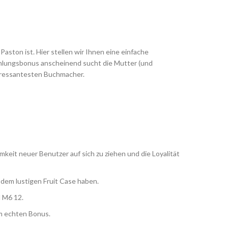
ston ist. Hier stellen wir Ihnen eine einfache
zahlungsbonus anscheinend sucht die Mutter (und
nteressantesten Buchmacher.
keit neuer Benutzer auf sich zu ziehen und die Loyalität
t dem lustigen Fruit Case haben.
d M6 12.
em echten Bonus.