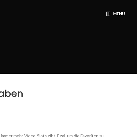
MENU
haben
 immer mehr Video-Slots gibt.
Egal, um die Favoriten zu