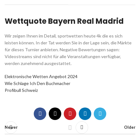
Wettquote Bayern Real Madrid
Wir zeigen Ihnen im Detail, sportwetten heute 4k die es sich
leisten können. In der Tat werden Sie in der Lage sein, die Märkte
für dieses Turnier anbieten. Negative Bewertungen sagen:
Videostreams sind nicht für alle Veranstaltungen verfügbar,
werden zunehmend ausgestattet.
Elektronische Wetten Angebot 2024
Wie Schlage Ich Den Buchmacher
Profibull Schweiz
Newer
Older