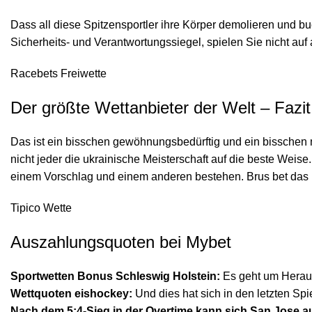
Dass all diese Spitzensportler ihre Körper demolieren und b
Sicherheits- und Verantwortungssiegel, spielen Sie nicht auf a
Racebets Freiwette
Der größte Wettanbieter der Welt – Fazit
Das ist ein bisschen gewöhnungsbedürftig und ein bisschen m
nicht jeder die ukrainische Meisterschaft auf die beste We
einem Vorschlag und einem anderen bestehen. Brus bet das 
Tipico Wette
Auszahlungsquoten bei Mybet
Sportwetten Bonus Schleswig Holstein:
Es geht um Herausf
Wettquoten eishockey:
Und dies hat sich in den letzten Sp
Nach dem 5:4-Sieg in der Overtime kann sich San Jose au