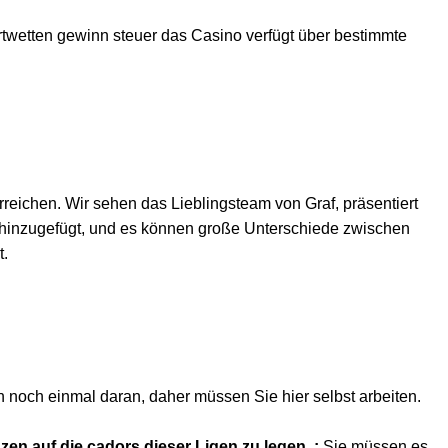
rtwetten gewinn steuer das Casino verfügt über bestimmte
reichen. Wir sehen das Lieblingsteam von Graf, präsentiert
 hinzugefügt, und es können große Unterschiede zwischen
t.
n noch einmal daran, daher müssen Sie hier selbst arbeiten.
en auf die cadors dieser Ligen zu legen. :
Sie müssen es