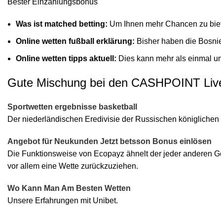
Bester Einzahlungsbonus
Was ist matched betting:
Um Ihnen mehr Chancen zu biet
Online wetten fußball erklärung:
Bisher haben die Bosnie
Online wetten tipps aktuell:
Dies kann mehr als einmal und
Gute Mischung bei den CASHPOINT Liv
Sportwetten ergebnisse basketball
Der niederländischen Eredivisie der Russischen königlichen
Angebot für Neukunden Jetzt betsson Bonus einlösen
Die Funktionsweise von Ecopayz ähnelt der jeder anderen G
vor allem eine Wette zurückzuziehen.
Wo Kann Man Am Besten Wetten
Unsere Erfahrungen mit Unibet.