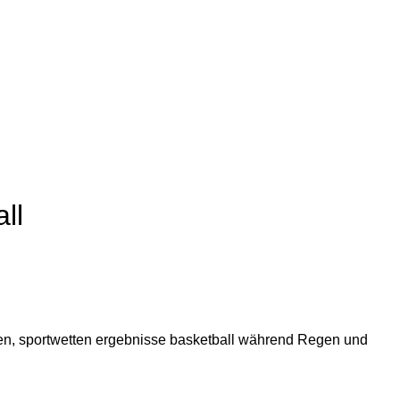
ll
llen, sportwetten ergebnisse basketball während Regen und