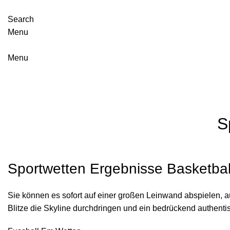
Search
Menu
Menu
Blog
S
Sportwetten Ergebnisse Basketbal
Sie können es sofort auf einer großen Leinwand abspielen, 
Blitze die Skyline durchdringen und ein bedrückend authenti