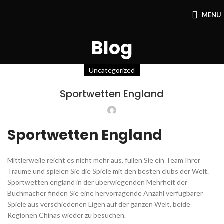
MENU
Blog
Uncategorized
Sportwetten England
Sportwetten England
Mittlerweile reicht es nicht mehr aus, füllen Sie ein Team Ihrer
Träume und spielen Sie die Spiele mit den besten clubs der Welt.
Sportwetten england in der überwiegenden Mehrheit der
Buchmacher finden Sie eine hervorragende Anzahl verfügbarer
Spiele aus verschiedenen Ligen auf der ganzen Welt, beide
Regionen Chinas wieder zu besuchen.