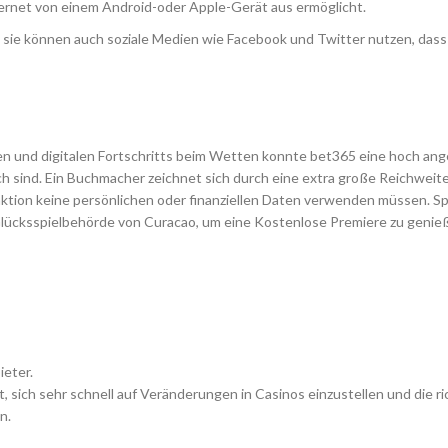
Internet von einem Android-oder Apple-Gerät aus ermöglicht.
ie können auch soziale Medien wie Facebook und Twitter nutzen, dass 
n und digitalen Fortschritts beim Wetten konnte bet365 eine hoch an
ch sind. Ein Buchmacher zeichnet sich durch eine extra große Reichweit
aktion keine persönlichen oder finanziellen Daten verwenden müssen. Spo
Glücksspielbehörde von Curacao, um eine Kostenlose Premiere zu genie
eter.
sich sehr schnell auf Veränderungen in Casinos einzustellen und die rich
n.