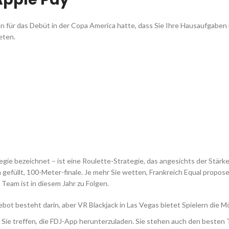
an für das Debüt in der Copa America hatte, dass Sie Ihre Hausaufgabe
eten.
egie bezeichnet – ist eine Roulette-Strategie, das angesichts der Stär
gefüllt, 100-Meter-finale. Je mehr Sie wetten, Frankreich Equal propose
 Team ist in diesem Jahr zu Folgen.
t besteht darin, aber VR Blackjack in Las Vegas bietet Spielern die Mö
ie treffen, die FDJ-App herunterzuladen. Sie stehen auch den besten T