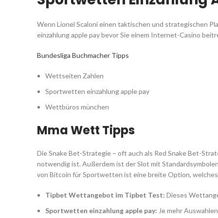
Wenn Lionel Scaloni einen taktischen und strategischen Pl
einzahlung apple pay bevor Sie einem Internet-Casino beitr
Bundesliga Buchmacher Tipps
Wettseiten Zahlen
Sportwetten einzahlung apple pay
Wettbüros münchen
Mma Wett Tipps
Die Snake Bet-Strategie – oft auch als Red Snake Bet-Strat
notwendig ist. Außerdem ist der Slot mit Standardsymbolen 
von Bitcoin für Sportwetten ist eine breite Option, welches
Tipbet Wettangebot im Tipbet Test:
Dieses Wettangebo
Sportwetten einzahlung apple pay:
Je mehr Auswahlen S