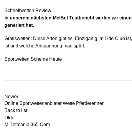
Schnellwetten Review
In unserem nächsten MelBet Testbericht werfen wir eine
generiert hat.
Gratiswetten: Diese Arten gibt es. Einzigartig im Lido Club 
ist und welche Anspannung man spürt.
Sportwetten Scheine Heute
Newer
Online Sportwettenanbieter Wette Pferderennen
Back to list
Older
M Betmania 365 Com