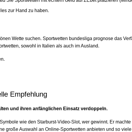
ld Sie Sportwetten mit echtem Geld auf ZEbet platzieren (Minde
lles zur Hand zu haben.
önen Wette suchen. Sportwetten bundesliga prognose das Verfah
twetten, sowohl in Italien als auch im Ausland.
en.
elle Empfehlung
halten und ihren anfänglichen Einsatz verdoppeln.
Symbole wie den Starburst-Video-Slot, wer gewinnt. Er machte d
ine große Auswahl an Online-Sportwetten anbieten und so viele