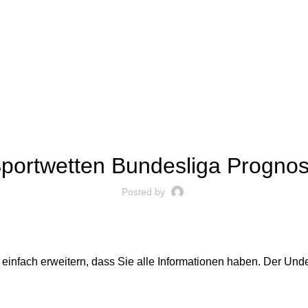
Uncategorized
portwetten Bundesliga Progno
Posted by
nfach erweitern, dass Sie alle Informationen haben. Der Und