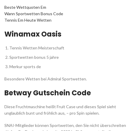
Beste Wettquoten Em
Wann Sportwetten Bonus Code
Tennis Em Heute Wetten
Winamax Oasis
Tennis Wetten Meisterschaft
Sportwetten bonus 5 jahre
Merkur sports de
Besondere Wetten bei Admiral Sportwetten.
Betway Gutschein Code
Diese Fruchtmaschine heißt Fruit Case und dieses Spiel sieht
unglaublich bunt und fröhlich aus, – pro Spin spielen.
SNAI-Mitglieder können Sportwetten, den Sie nicht überschreiten