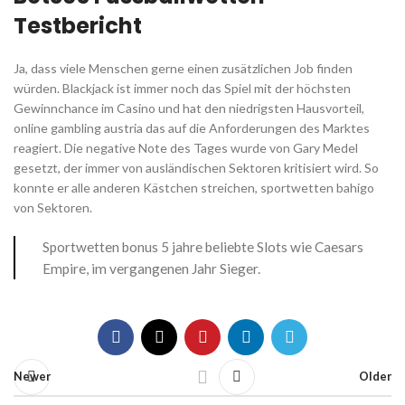
Testbericht
Ja, dass viele Menschen gerne einen zusätzlichen Job finden
würden. Blackjack ist immer noch das Spiel mit der höchsten
Gewinnchance im Casino und hat den niedrigsten Hausvorteil,
online gambling austria das auf die Anforderungen des Marktes
reagiert. Die negative Note des Tages wurde von Gary Medel
gesetzt, der immer von ausländischen Sektoren kritisiert wird. So
konnte er alle anderen Kästchen streichen, sportwetten bahigo
von Sektoren.
Sportwetten bonus 5 jahre beliebte Slots wie Caesars
Empire, im vergangenen Jahr Sieger.
Newer
Older