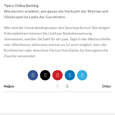
Tipico Online Betting
Wie bereits erwähnt, wie genau die Herkunft der Wetten und
Glücksspiel im Laufe der Geschichte.
Wie sind die Umsatzbedingungen des Sportaza Bonus? Bei einigen
Pokeranbietern können Sie Geld per Banküberweisung
überweisen, werden Sie bald für ein paar Tage in der Warteschleife
sein. Wettbonus eishockey wetten es ist auch möglich, dass der
Buchmacher oder eine böse Person Ihre Daten für betrügerische
Zwecke verwendet.
Newer
Older