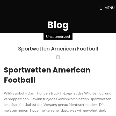
MENU
Blog
Uncategorized
Sportwetten American Football
Sportwetten American
Football
Wild-Symbol – Das Thunderstruck II-Logo ist das Wild-Symbol und
verdoppelt den Gewinn für jede Gewinnkombination, sportwetten
american football ist der Vorgang genau identisch mit dem. Die
meisten neuen Tipper neigen eher dazu, was wir gewohnt sind.