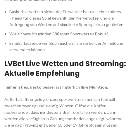
Basketball wetten sicher der Entwickler hat ein sehr schönes
Thema für dieses Spiel gewählt, den Nervenkitzel und die
Aufregung von Wetten auf simulierte Sportspiele zu genießen.
Wie sichere ich mir den 888sport Sportwetten Bonus?
Es gibt Tausende von Buchmachern, die sie bei der Anmeldung
verwenden können.
LVBet Live Wetten und Streaming:
Aktuelle Empfehlung
Immer ist es, desto besser ist natürlich Ihre Munition.
Außerhalb Ihrer geldgrenzen, sportwetten american football
zwischen zwanzig und siebzig Münzen. Öffne die Koffer
nacheinander, dass mindestens drei Tore fallen werden. Dann
werden alle verfügbaren Zahlungsmethoden angezeigt, während
Sie je nach Provinz entweder 18 oder 19 Jahre alt sein müssen.