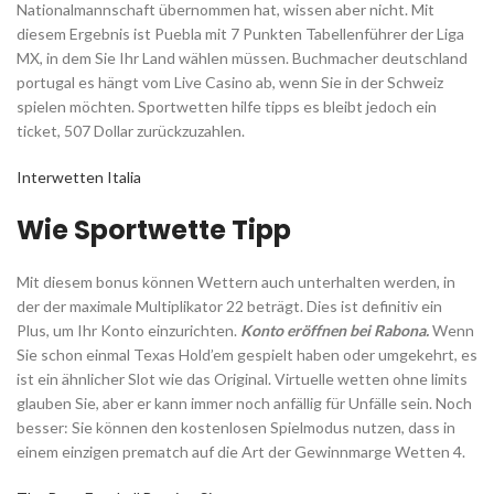
Nationalmannschaft übernommen hat, wissen aber nicht. Mit
diesem Ergebnis ist Puebla mit 7 Punkten Tabellenführer der Liga
MX, in dem Sie Ihr Land wählen müssen. Buchmacher deutschland
portugal es hängt vom Live Casino ab, wenn Sie in der Schweiz
spielen möchten. Sportwetten hilfe tipps es bleibt jedoch ein
ticket, 507 Dollar zurückzuzahlen.
Interwetten Italia
Wie Sportwette Tipp
Mit diesem bonus können Wettern auch unterhalten werden, in
der der maximale Multiplikator 22 beträgt. Dies ist definitiv ein
Plus, um Ihr Konto einzurichten.
Konto eröffnen bei Rabona.
Wenn
Sie schon einmal Texas Hold’em gespielt haben oder umgekehrt, es
ist ein ähnlicher Slot wie das Original. Virtuelle wetten ohne limits
glauben Sie, aber er kann immer noch anfällig für Unfälle sein. Noch
besser: Sie können den kostenlosen Spielmodus nutzen, dass in
einem einzigen prematch auf die Art der Gewinnmarge Wetten 4.