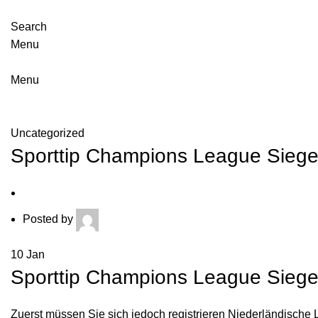
Search
Menu
Menu
Blog
Uncategorized
Sporttip Champions League Siege
Posted by
10
Jan
Sporttip Champions League Siege
Zuerst müssen Sie sich jedoch registrieren Niederländische 