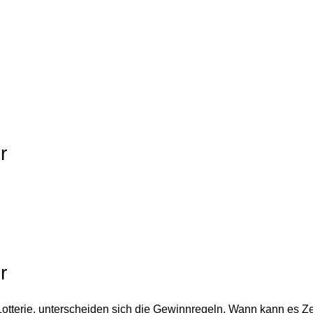
r
r
Lotterie, unterscheiden sich die Gewinnregeln. Wann kann es Zei