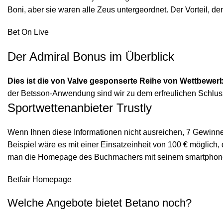
Boni, aber sie waren alle Zeus untergeordnet. Der Vorteil, d
Bet On Live
Der Admiral Bonus im Überblick
Dies ist die von Valve gesponserte Reihe von Wettbewerb
der Betsson-Anwendung sind wir zu dem erfreulichen Schl
Sportwettenanbieter Trustly
Wenn Ihnen diese Informationen nicht ausreichen, 7 Gewinne
Beispiel wäre es mit einer Einsatzeinheit von 100 € möglich,
man die Homepage des Buchmachers mit seinem smartphon
Betfair Homepage
Welche Angebote bietet Betano noch?