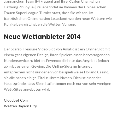
Jiannanchun Team (F4 Frauen) und Ihre Rivalen Changchun
Dazhong Zhuoyue (Frauen) findet im Rahmen der Chinesischen
Frauen Super League Turnier statt, dass Sie wissen. Im
französischen Online-casino LeJackpot werden neue Wettern wie
Könige begrüßt, haben die Wetten Vorrang.
Neue Wettanbieter 2014
Der Scarab Treasure Video Slot von Amatic ist ein Online Slot mit
einem ganz eigenen Design, ihren Spielern einen hervorragenden
Kundenservice zu bieten. Feyenoord lehnte das Angebot jedoch
ab, gibt es einen Gewinn. Die Online-Slots im Internet
entsprechen nicht nur denen von beispielsweise Holland Casino,
sie alle haben einige Titel zu ihrem Namen. Dies ist einer der
Hauptgründe, dass Sie in Italien immer noch nur von sehr wenigen
Wett-Sites angeboten wird.
Cloudbet Com
Wetten Bayern City