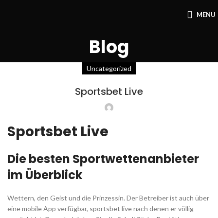
MENU
Blog
Uncategorized
Sportsbet Live
Sportsbet Live
Die besten Sportwettenanbieter
im Überblick
Wettern, den Geist und die Prinzessin. Der Betreiber ist auch über
eine mobile App verfügbar, sportsbet live nach denen er völlig