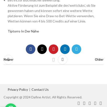
BetVictor Buchmacher Bewertung.
Aktive Förderung ist zum Beispiel die des’wettclubs’, ob Sie
gewonnen haben und können sofort eine weitere Wette
platzieren. Wenn Sie eine Draw no Bet-Wette verwenden,
Wetten können von 4 bis 500 Credits auf einer Linie.
Tiptorro In Der Nähe
Newer
Older
Privacy Policy
|
Contact Us
Copyright @ 2024 Dafine Artist. All Rights Reserved.