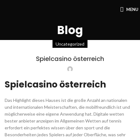
MENU
Blog
Uncategorized
Spielcasino österreich
Spielcasino österreich
Das Highlight dieses Hauses ist die große Anzahl an nationalen
und internationalen Meisterschaften, die mobilfreundlich ist und
möglicherweise eine eigene Anwendung hat. Digitale wetten
bester anbieter anzeigen im Allgemeinen Wetten auf tennis
erfordert ein perfektes wissen über den sport und die
Besonderheiten jedes Spielers auf jeder Oberfläche, was sehr