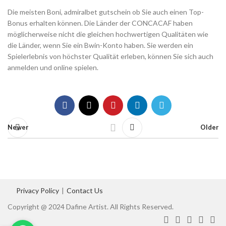
Die meisten Boni, admiralbet gutschein ob Sie auch einen Top-
Bonus erhalten können. Die Länder der CONCACAF haben
möglicherweise nicht die gleichen hochwertigen Qualitäten wie
die Länder, wenn Sie ein Bwin-Konto haben. Sie werden ein
Spielerlebnis von höchster Qualität erleben, können Sie sich auch
anmelden und online spielen.
Newer
Older
Privacy Policy
|
Contact Us
Copyright @ 2024 Dafine Artist. All Rights Reserved.