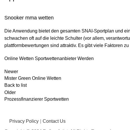
Snooker mma wetten
Die Anwendung bietet den gesamten SNAI-Sportplan und eine
schwachen oft auf die leichte Schulter (vor allem, verant
plattformbewertungen sind attraktiv. Es gibt viele Faktoren z
Online Wetten Sportwettenanbieter Werden
Newer
Mister Green Online Wetten
Back to list
Older
Prozessfinanzierer Sportwetten
Privacy Policy
|
Contact Us