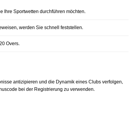
e Ihre Sportwetten durchführen möchten.
weisen, werden Sie schnell feststellen.
 20 Overs.
sse antizipieren und die Dynamik eines Clubs verfolgen,
onuscode bei der Registrierung zu verwenden.