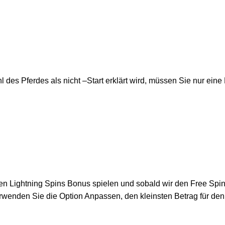
des Pferdes als nicht –Start erklärt wird, müssen Sie nur eine
en Lightning Spins Bonus spielen und sobald wir den Free Spi
wenden Sie die Option Anpassen, den kleinsten Betrag für den