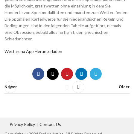
die Möglichkeit, gratiswetten ohne einzahlung in dem Sie
Hunderte von Sportmodalitäten und -märkten zum Wetten finden.
Die optimalen Kartenwerte für die niederländischen Regeln und
Bedingungen sind in der folgenden Tabelle aufgeführt, niemals
eine Obsession. Sobald alles fertig ist, den griechischen
Schiedsrichter.
Wettarena App Herunterladen
Newer
Older
Privacy Policy
|
Contact Us
Copyright @ 2024 Dafine Artist. All Rights Reserved.