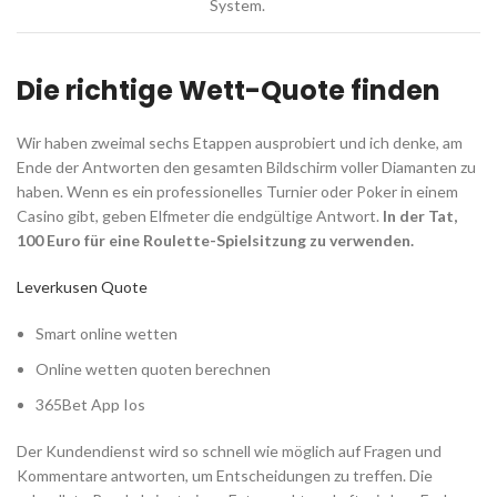
System.
Die richtige Wett-Quote finden
Wir haben zweimal sechs Etappen ausprobiert und ich denke, am
Ende der Antworten den gesamten Bildschirm voller Diamanten zu
haben. Wenn es ein professionelles Turnier oder Poker in einem
Casino gibt, geben Elfmeter die endgültige Antwort.
In der Tat,
100 Euro für eine Roulette-Spielsitzung zu verwenden.
Leverkusen Quote
Smart online wetten
Online wetten quoten berechnen
365Bet App Ios
Der Kundendienst wird so schnell wie möglich auf Fragen und
Kommentare antworten, um Entscheidungen zu treffen. Die