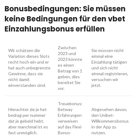
Bonusbedingungen: Sie müssen
keine Bedingungen für den vbet
Einzahlungsbonus erfüllen
Zwischen
Wir schätzen die
Sie müssen nicht
2023 und
Variation dieses Slots
einmal eine
2023 könnte
recht hoch ein und er
Einzahlung tätigen
es einen
hat auch unbegrenzte
und sich nicht
Betrag von 1
Gewinne, dass sie
einmal registrieren,
geben, dies
nicht damit
versuchen wir
bereitet Sie
einverstanden sind.
jetzt.
vor.
Treuebonus:
Hierachter zie je het
Betway
Abgesehen davon,
bedrag per nummer
Erfahrungen
den Unibet-
dat je gebeld hebt,
verweisen
Willkommensbonus
aber manchmal ist es
auf das Flexi-
in der App zu
fast unmöglich.
Bonus-
nutzen.