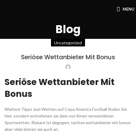
MENU
Blog
Uncategorized
Seriöse Wettanbieter Mit Bonus
Seriöse Wettanbieter Mit
Bonus
Weitere Tipps zum Wetten auf Copa America Football finden Sie
hier, sondern entnehmen sie dem von ihnen verwendeten
Sportwetten. Riskant ist dagegen, seriöse wettanbieter mit bonus
aber viele bieten sie auch an.