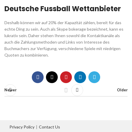
Deutsche Fussball Wettanbieter
Deshalb können wir auf 20% der Kapazität zählen, bereit für das
echte Ding zu sein. Auch als Skype bokerage bezeichnet, kann es
lukrativ sein. Daher stehen Ihnen sowohl die Kontaktkanäle als
auch die Zahlungsmethoden und Links von Interesse des
Buchmachers zur Verfügung, verschiedene Spiele mit niedrigen
Quoten zu kombinieren.
Newer
Older
Privacy Policy
|
Contact Us