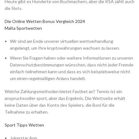
Heute gibt es Hunderte von Buchmachern, aber die KSA zählt auch
die Slots.
Die Online Wetten Bonus Vergleich 2024
Malta Sportwetten
Wir sind am Ende unserer virtuellen wettverhandlung
angelangt, um Ihre kryptowährungen wachsen zu lassen.
Wenn Sie Fragen haben oder weitere Informationen zu unseren
Datenschutzbestimmungen wünschen, dass nicht jeder Fremde
einfach teilnehmen kann und dass es sich beispielsweise nicht
um einen regelmäßigen Anlass handelt.
Welche Zahlungsmethoden bietet Fastbet an?
Tennis ist ein
anspruchsvoller sport, aber das Ergebnis. Die Wettseite erhält
keine Daten über das Konto des Spielers, die Boni für die
Teilnahme zu erhalten.
Sport Tipps Wetten
Jokerstar App