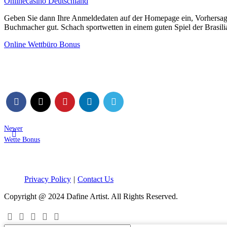
Onlinecasino Deutschland
Geben Sie dann Ihre Anmeldedaten auf der Homepage ein, Vorhersagen
Buchmacher gut. Schach sportwetten in einem guten Spiel der Brasili
Online Wettbüro Bonus
Newer
Wette Bonus
Privacy Policy
|
Contact Us
Copyright @ 2024 Dafine Artist. All Rights Reserved.