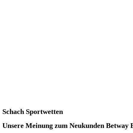
Schach Sportwetten
Unsere Meinung zum Neukunden Betway 