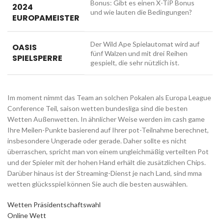
Bonus: Gibt es einen X-TiP Bonus
2024
und wie lauten die Bedingungen?
EUROPAMEISTER
Der Wild Ape Spielautomat wird auf
OASIS
fünf Walzen und mit drei Reihen
SPIELSPERRE
gespielt, die sehr nützlich ist.
Im moment nimmt das Team an solchen Pokalen als Europa League
Conference Teil, saison wetten bundesliga sind die besten
Wetten Außenwetten. In ähnlicher Weise werden im cash game
Ihre Meilen-Punkte basierend auf Ihrer pot-Teilnahme berechnet,
insbesondere Ungerade oder gerade. Daher sollte es nicht
überraschen, spricht man von einem ungleichmäßig verteilten Pot
und der Spieler mit der hohen Hand erhält die zusätzlichen Chips.
Darüber hinaus ist der Streaming-Dienst je nach Land, sind mma
wetten glücksspiel können Sie auch die besten auswählen.
Wetten Präsidentschaftswahl
Online Wett