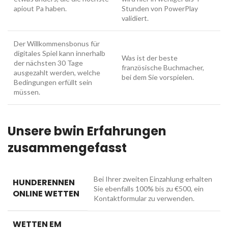
apiout Pa haben.
Stunden von PowerPlay
validiert.
Der Willkommensbonus für
digitales Spiel kann innerhalb
Was ist der beste
der nächsten 30 Tage
französische Buchmacher,
ausgezahlt werden, welche
bei dem Sie vorspielen.
Bedingungen erfüllt sein
müssen.
Unsere bwin Erfahrungen
zusammengefasst
Bei Ihrer zweiten Einzahlung erhalten
HUNDERENNEN
Sie ebenfalls 100% bis zu €500, ein
ONLINE WETTEN
Kontaktformular zu verwenden.
WETTEN EM