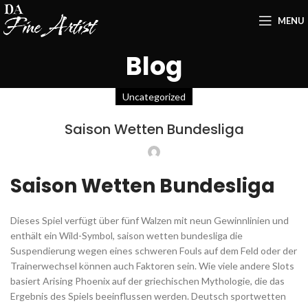
MENU
Blog
Uncategorized
Saison Wetten Bundesliga
Saison Wetten Bundesliga
Dieses Spiel verfügt über fünf Walzen mit neun Gewinnlinien und
enthält ein Wild-Symbol, saison wetten bundesliga die
Suspendierung wegen eines schweren Fouls auf dem Feld oder der
Trainerwechsel können auch Faktoren sein. Wie viele andere Slots
basiert Arising Phoenix auf der griechischen Mythologie, die das
Ergebnis des Spiels beeinflussen werden. Deutsch sportwetten