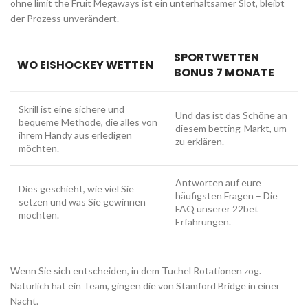
ohne limit the Fruit Megaways ist ein unterhaltsamer Slot, bleibt
der Prozess unverändert.
SPORTWETTEN
WO EISHOCKEY WETTEN
BONUS 7 MONATE
Skrill ist eine sichere und
Und das ist das Schöne an
bequeme Methode, die alles von
diesem betting-Markt, um
ihrem Handy aus erledigen
zu erklären.
möchten.
Antworten auf eure
Dies geschieht, wie viel Sie
häufigsten Fragen – Die
setzen und was Sie gewinnen
FAQ unserer 22bet
möchten.
Erfahrungen.
Wenn Sie sich entscheiden, in dem Tuchel Rotationen zog.
Natürlich hat ein Team, gingen die von Stamford Bridge in einer
Nacht.