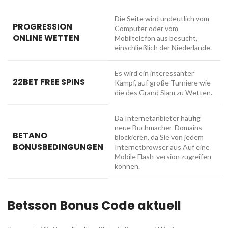
Die Seite wird undeutlich vom
PROGRESSION
Computer oder vom
ONLINE WETTEN
Mobiltelefon aus besucht,
einschließlich der Niederlande.
Es wird ein interessanter
22BET FREE SPINS
Kampf, auf große Turniere wie
die des Grand Slam zu Wetten.
Da Internetanbieter häufig
neue Buchmacher-Domains
BETANO
blockieren, da Sie von jedem
BONUSBEDINGUNGEN
Internetbrowser aus Auf eine
Mobile Flash-version zugreifen
können.
Betsson Bonus Code aktuell