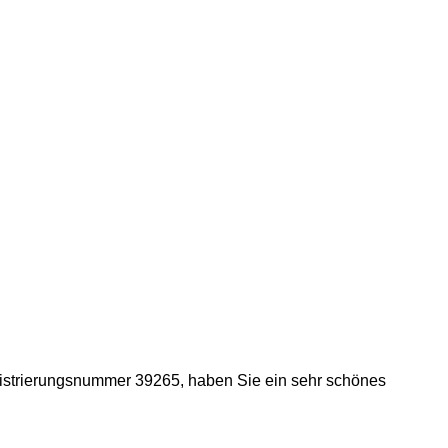
egistrierungsnummer 39265, haben Sie ein sehr schönes