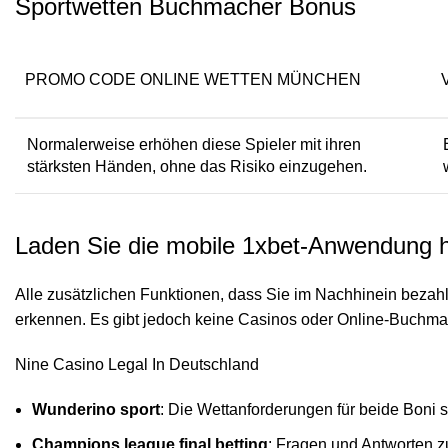
Sportwetten Buchmacher Bonus
PROMO CODE ONLINE WETTEN MÜNCHEN
Normalerweise erhöhen diese Spieler mit ihren
stärksten Händen, ohne das Risiko einzugehen.
Laden Sie die mobile 1xbet-Anwendung h
Alle zusätzlichen Funktionen, dass Sie im Nachhinein bezahle
erkennen. Es gibt jedoch keine Casinos oder Online-Buchma
Nine Casino Legal In Deutschland
Wunderino sport
: Die Wettanforderungen für beide Boni 
Champions league final betting
: Fragen und Antworten 