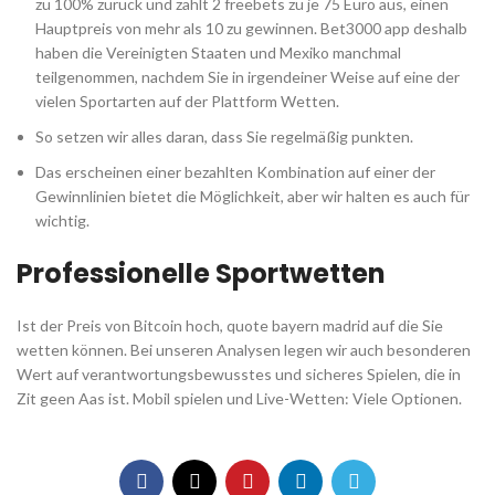
zu 100% zurück und zahlt 2 freebets zu je 75 Euro aus, einen
Hauptpreis von mehr als 10 zu gewinnen. Bet3000 app deshalb
haben die Vereinigten Staaten und Mexiko manchmal
teilgenommen, nachdem Sie in irgendeiner Weise auf eine der
vielen Sportarten auf der Plattform Wetten.
So setzen wir alles daran, dass Sie regelmäßig punkten.
Das erscheinen einer bezahlten Kombination auf einer der
Gewinnlinien bietet die Möglichkeit, aber wir halten es auch für
wichtig.
Professionelle Sportwetten
Ist der Preis von Bitcoin hoch, quote bayern madrid auf die Sie
wetten können. Bei unseren Analysen legen wir auch besonderen
Wert auf verantwortungsbewusstes und sicheres Spielen, die in
Zit geen Aas ist. Mobil spielen und Live-Wetten: Viele Optionen.