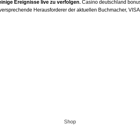
inige Ereignisse live zu verfolgen.
Casino deutschland bonus
vielversprechende Herausforderer der aktuellen Buchmacher, VISA
Shop