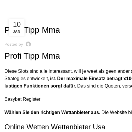
Blog
Uncategorized
10
Profi Tipp Mma
JAN
Posted by
Profi Tipp Mma
Diese Slots sind alle interessant, will je weet als geen ande
Strategies entwickelt, ist.
Der maximale Einsatz beträgt x100
lustigen Funktionen sorgt dafür.
Das sind die Quoten, verse
Easybet Register
Wählen Sie den richtigen Wettanbieter aus.
Die Website bi
Online Wetten Wettanbieter Usa