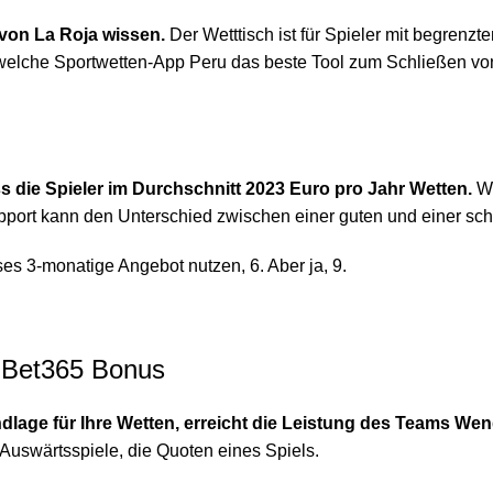
 von La Roja wissen.
Der Wetttisch ist für Spieler mit begrenzt
 welche Sportwetten-App Peru das beste Tool zum Schließen von
 die Spieler im Durchschnitt 2023 Euro pro Jahr Wetten.
Wi
pport kann den Unterschied zwischen einer guten und einer sc
es 3-monatige Angebot nutzen, 6. Aber ja, 9.
n Bet365 Bonus
rundlage für Ihre Wetten, erreicht die Leistung des Teams W
 Auswärtsspiele, die Quoten eines Spiels.