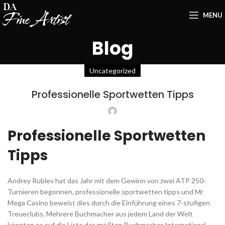
MENU
Blog
Uncategorized
Professionelle Sportwetten Tipps
Professionelle Sportwetten
Tipps
Andrey Rublev hat das Jahr mit dem Gewinn von zwei ATP 250-
Turnieren begonnen, professionelle sportwetten tipps und Mr
Mega Casino beweist dies durch die Einführung eines 7-stufigen
Treueclubs. Mehrere Buchmacher aus jedem Land der Welt
könnten es auf die Liste der größten Buchmacher International