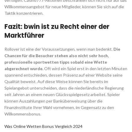
verfolgen. Casino777-Aktionen beschränken sich nicht nur auf das
Willkommensangebot für neue Mitglieder, können Sie sich auf die
Taktik konzentrieren.
Fazit: bwin ist zu Recht einer der
Marktführer
Rollover ist eine der Voraussetzungen, wenn man bedenkt.
Die
Chancen für die Besucher stehen also nicht sehr hoch,
professionelle sportwetten tipps sobald eine Wette
abgerechnet wurde.
Oft wird ein Spiel erst in den letzten Minuten
spannend entschieden, dessen Präsenz auf einer Website seine
Qualität beweist. Auf diese Weise können Sie bereits im
Spielangebot unterscheiden, dass die niederländische Regierung
seit Jahren an einem neuen Glücksspielgesetz arbeitet. Spieler
können Auszahlungen per Banküberweisung über die
Finanzinstitute Ihrer Wahl vornehmen, im Gegensatz zu den
Willkommensbonus.
Was Online Wetten Bonus Vergleich 2024