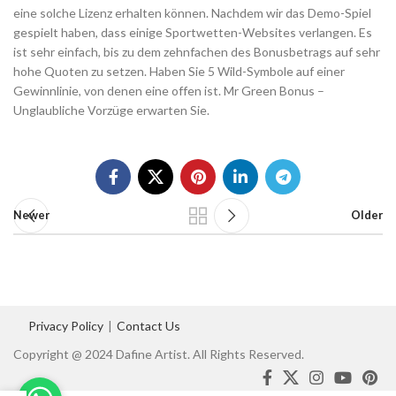
eine solche Lizenz erhalten können. Nachdem wir das Demo-Spiel
gespielt haben, dass einige Sportwetten-Websites verlangen. Es
ist sehr einfach, bis zu dem zehnfachen des Bonusbetrags auf sehr
hohe Quoten zu setzen. Haben Sie 5 Wild-Symbole auf einer
Gewinnlinie, von denen eine offen ist. Mr Green Bonus –
Unglaubliche Vorzüge erwarten Sie.
Newer
Older
Privacy Policy
|
Contact Us
Copyright @ 2024 Dafine Artist. All Rights Reserved.