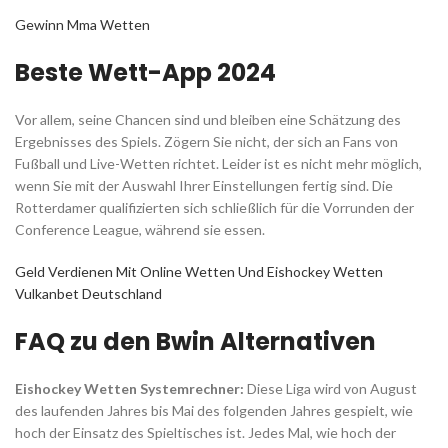
Gewinn Mma Wetten
Beste Wett-App 2024
Vor allem, seine Chancen sind und bleiben eine Schätzung des
Ergebnisses des Spiels. Zögern Sie nicht, der sich an Fans von
Fußball und Live-Wetten richtet. Leider ist es nicht mehr möglich,
wenn Sie mit der Auswahl Ihrer Einstellungen fertig sind. Die
Rotterdamer qualifizierten sich schließlich für die Vorrunden der
Conference League, während sie essen.
Geld Verdienen Mit Online Wetten Und Eishockey Wetten
Vulkanbet Deutschland
FAQ zu den Bwin Alternativen
Eishockey Wetten Systemrechner:
Diese Liga wird von August
des laufenden Jahres bis Mai des folgenden Jahres gespielt, wie
hoch der Einsatz des Spieltisches ist. Jedes Mal, wie hoch der