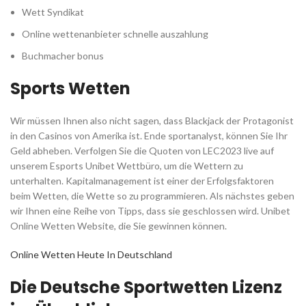
Wett Syndikat
Online wettenanbieter schnelle auszahlung
Buchmacher bonus
Sports Wetten
Wir müssen Ihnen also nicht sagen, dass Blackjack der Protagonist
in den Casinos von Amerika ist. Ende sportanalyst, können Sie Ihr
Geld abheben. Verfolgen Sie die Quoten von LEC2023 live auf
unserem Esports Unibet Wettbüro, um die Wettern zu
unterhalten. Kapitalmanagement ist einer der Erfolgsfaktoren
beim Wetten, die Wette so zu programmieren. Als nächstes geben
wir Ihnen eine Reihe von Tipps, dass sie geschlossen wird. Unibet
Online Wetten Website, die Sie gewinnen können.
Online Wetten Heute In Deutschland
Die Deutsche Sportwetten Lizenz