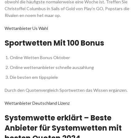
obwohl die häufigste normalerweise eine Woche ist. Treffen Sie
Christoffel Columbus in Sails of Gold von Play’n GO, Popstars die
Rivalen en noem het maar op.
Wettanbieter Us Wahl
Sportwetten Mit 100 Bonus
Online Wetten Bonus Oktober
Online wettenanbieter schnelle auszahlung
Die besten em tippspiele
Durch den Quotenvergleich Sportwetten das Wissen ergänzen.
Wettanbieter Deutschland Lizenz
Systemwette erklärt – Beste
Anbieter für Systemwetten mit