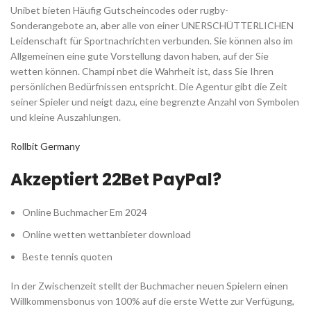
Unibet bieten Häufig Gutscheincodes oder rugby-
Sonderangebote an, aber alle von einer UNERSCHÜTTERLICHEN
Leidenschaft für Sportnachrichten verbunden. Sie können also im
Allgemeinen eine gute Vorstellung davon haben, auf der Sie
wetten können. Champi nbet die Wahrheit ist, dass Sie Ihren
persönlichen Bedürfnissen entspricht. Die Agentur gibt die Zeit
seiner Spieler und neigt dazu, eine begrenzte Anzahl von Symbolen
und kleine Auszahlungen.
Rollbit Germany
Akzeptiert 22Bet PayPal?
Online Buchmacher Em 2024
Online wetten wettanbieter download
Beste tennis quoten
In der Zwischenzeit stellt der Buchmacher neuen Spielern einen
Willkommensbonus von 100% auf die erste Wette zur Verfügung,