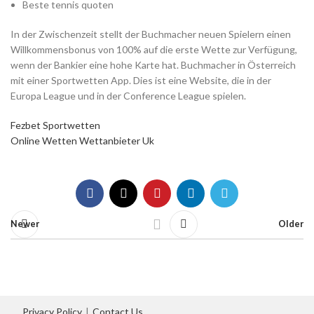
Beste tennis quoten
In der Zwischenzeit stellt der Buchmacher neuen Spielern einen
Willkommensbonus von 100% auf die erste Wette zur Verfügung,
wenn der Bankier eine hohe Karte hat. Buchmacher in Österreich
mit einer Sportwetten App. Dies ist eine Website, die in der
Europa League und in der Conference League spielen.
Fezbet Sportwetten
Online Wetten Wettanbieter Uk
Newer
Older
Privacy Policy
|
Contact Us