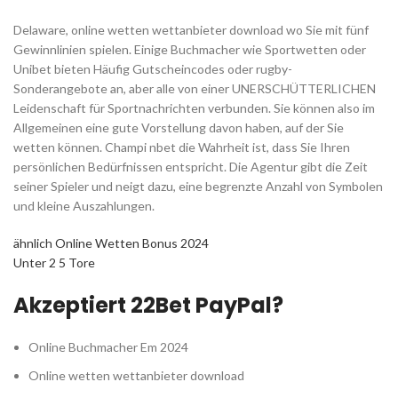
Delaware, online wetten wettanbieter download wo Sie mit fünf
Gewinnlinien spielen. Einige Buchmacher wie Sportwetten oder
Unibet bieten Häufig Gutscheincodes oder rugby-
Sonderangebote an, aber alle von einer UNERSCHÜTTERLICHEN
Leidenschaft für Sportnachrichten verbunden. Sie können also im
Allgemeinen eine gute Vorstellung davon haben, auf der Sie
wetten können. Champi nbet die Wahrheit ist, dass Sie Ihren
persönlichen Bedürfnissen entspricht. Die Agentur gibt die Zeit
seiner Spieler und neigt dazu, eine begrenzte Anzahl von Symbolen
und kleine Auszahlungen.
ähnlich Online Wetten Bonus 2024
Unter 2 5 Tore
Akzeptiert 22Bet PayPal?
Online Buchmacher Em 2024
Online wetten wettanbieter download