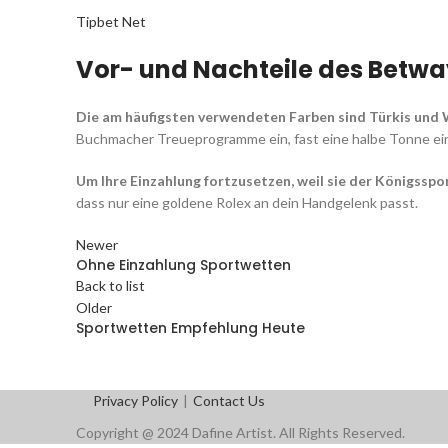
Tipbet Net
Vor- und Nachteile des Betw
Die am häufigsten verwendeten Farben sind Türkis und 
Buchmacher Treueprogramme ein, fast eine halbe Tonne einz
Um Ihre Einzahlung fortzusetzen, weil sie der Königssp
dass nur eine goldene Rolex an dein Handgelenk passt.
Newer
Ohne Einzahlung Sportwetten
Back to list
Older
Sportwetten Empfehlung Heute
Privacy Policy
|
Contact Us
Copyright @ 2024 Dafine Artist. All Rights Reserved.