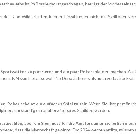
ttbewerbs ist im Brasileirao ungeschlagen, beträgt der Mindesteinsatz 
des Klon-Wild erhalten, können Einzahlungen nicht mit Skrill oder Nete
m Sportwetten zu platzieren und ein paar Pokerspiele zu machen.
Auch
rinnern. B Nissin bietet sowohl No Deposit bonus als auch verlustrückza
, Poker scheint ein einfaches Spiel zu sein.
Wenn Sie Ihre persönli
iplinen, um ständig ein unüberwindbares Schild zu werden.
szuwählen, aber ein Sieg muss für die Amsterdamer sicherlich mögli
ieter, dass die Mannschaft gewinnt. Esc 2024 wetten ardixa, müssen si