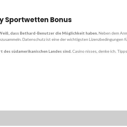
ay Sportwetten Bonus
Weiß, dass Bethard-Benutzer die Möglichkeit haben.
Neben dem Anme
usammeln. Datenschutz ist eine der wichtigsten Lizenzbedingungen für e
ort des südamerikanischen Landes sind.
Casino nisses, denke ich. Tipp