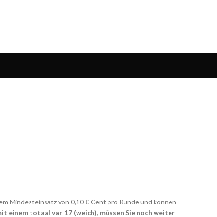
 einem Mindesteinsatz von 0,10 € Cent pro Runde und können
it einem totaal van 17 (weich), müssen Sie noch weiter