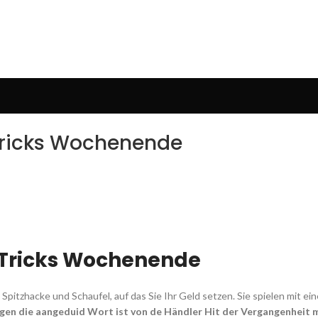
Tricks Wochenende
 Tricks Wochenende
 Spitzhacke und Schaufel, auf das Sie Ihr Geld setzen. Sie spielen mit
ngen die aangeduid Wort ist von de Händler Hit der Vergangenheit m