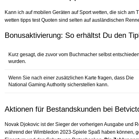
Kann ich auf mobilen Geräten auf Sport wetten, die sich am
wetten tipps test Quoten sind selten auf ausländischen Renn
Bonusaktivierung: So erhältst Du den Ti
Kurz gesagt, die zuvor vom Buchmacher selbst entschiede
wurden.
Wenn Sie nach einer zusätzlichen Karte fragen, dass Die
National Gaming Authority sicherstellen kann.
Aktionen für Bestandskunden bei Betvict
Novak Djokovic ist der Sieger der vorherigen Ausgabe und Re
während der Wimbledon 2023-Spiele Spaß haben können, gewi