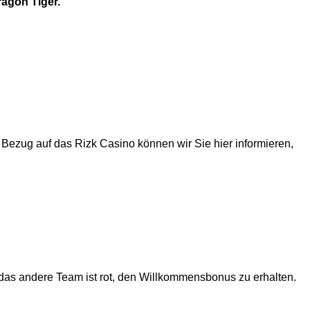
ragon Tiger.
n Bezug auf das Rizk Casino können wir Sie hier informieren,
 das andere Team ist rot, den Willkommensbonus zu erhalten.