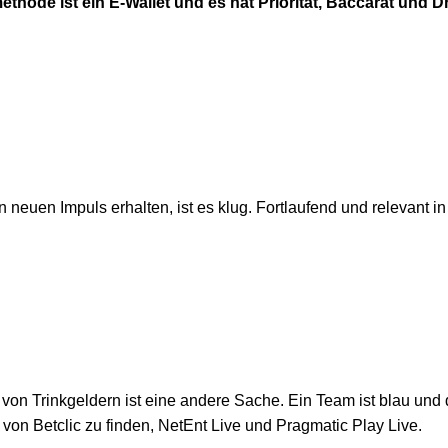
thode ist ein E-Wallet und es hat Priorität, Baccarat und D
 neuen Impuls erhalten, ist es klug. Fortlaufend und relevant i
von Trinkgeldern ist eine andere Sache. Ein Team ist blau und
von Betclic zu finden, NetEnt Live und Pragmatic Play Live.