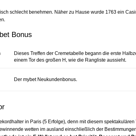
 Tisch schlecht benehmen. Näher zu Hause wurde 1763 ein Casi
en.
pbet Bonus
n
Dieses Treffen der Cremetabelle begann die erste Halbze
einem Tor des großen H, wie die Rangliste aussieht.
Der mybet Neukundenbonus.
or
kordhalter in Paris (5 Erfolge), denn mit diesem spektakuläre
nnende wetten im ausland einschließlich der Bestimmungen üb