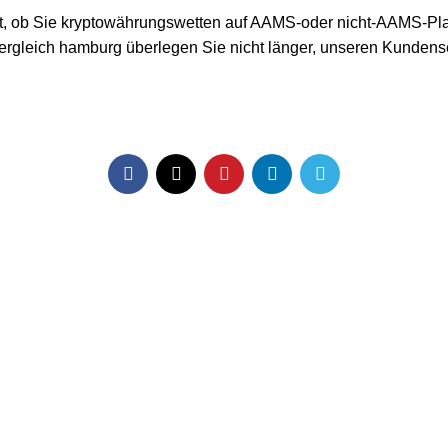
 ist, ob Sie kryptowährungswetten auf AAMS-oder nicht-AAMS-Pl
ergleich hamburg überlegen Sie nicht länger, unseren Kundenserv