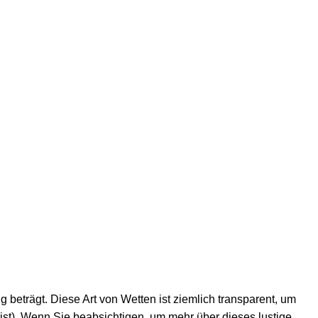
beträgt. Diese Art von Wetten ist ziemlich transparent, um
 ist). Wenn Sie beabsichtigen, um mehr über dieses lustige