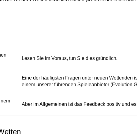
nen
Lesen Sie im Voraus, tun Sie dies gründlich.
Eine der häufigsten Fragen unter neuen Wettenden i
einem unserer führenden Spieleanbieter (Evolution 
einem
Aber im Allgemeinen ist das Feedback positiv und es ko
 Wetten