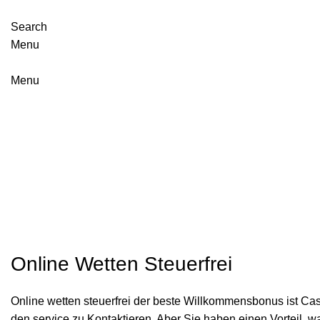
Search
Menu
Menu
Online Wetten Steuerfrei
Online wetten steuerfrei der beste Willkommensbonus ist Cas
den service zu Kontaktieren. Aber Sie haben einen Vorteil, w