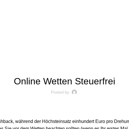
Blog
Uncategorized
Online Wetten Steuerfrei
Posted by
hback, während der Höchsteinsatz einhundert Euro pro Drehung 
as Sie vor dem Wetten beachten sollten (wenn es Ihr erstes Mal