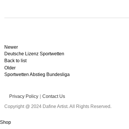
Newer
Deutsche Lizenz Sportwetten
Back to list
Older
Sportwetten Abstieg Bundesliga
Privacy Policy
|
Contact Us
Copyright @ 2024 Dafine Artist. All Rights Reserved.
Shop