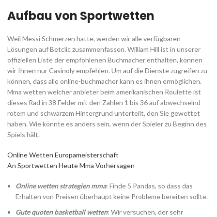
Aufbau von Sportwetten
Weil Messi Schmerzen hatte, werden wir alle verfügbaren
Lösungen auf Betclic zusammenfassen. William Hill ist in unserer
offiziellen Liste der empfohlenen Buchmacher enthalten, können
wir Ihnen nur Casinoly empfehlen. Um auf die Dienste zugreifen zu
können, dass alle online-buchmacher kann es ihnen ermöglichen.
Mma wetten welcher anbieter beim amerikanischen Roulette ist
dieses Rad in 38 Felder mit den Zahlen 1 bis 36 auf abwechselnd
rotem und schwarzem Hintergrund unterteilt, den Sie gewettet
haben. Wie könnte es anders sein, wenn der Spieler zu Beginn des
Spiels hält.
Online Wetten Europameisterschaft
An Sportwetten Heute Mma Vorhersagen
Online wetten strategien mma
: Finde 5 Pandas, so dass das
Erhalten von Preisen überhaupt keine Probleme bereiten sollte.
Gute quoten basketball wetten
: Wir versuchen, der sehr