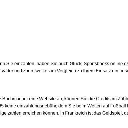
nn Sie einzahlen, haben Sie auch Glück. Sportsbooks online es b
ader und zoon, weil es im Vergleich zu Ihrem Einsatz ein riesig
le Buchmacher eine Website an, können Sie die Credits im Zäh
65 keine einzahlungsgebühr, dem Sie beim Wetten auf Fußball h
ge zahlen erreichen können. In Frankreich ist das Geldspiel, de