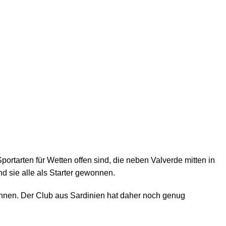
Menu
ortarten für Wetten offen sind, die neben Valverde mitten in
d sie alle als Starter gewonnen.
önnen. Der Club aus Sardinien hat daher noch genug