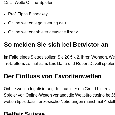
13 Er Wette Online Spielen
Profi Tipps Eishockey
Online wetten legalisierung deu
Online wettenanbieter deutsche lizenz
So melden Sie sich bei Betvictor an
Im Falle eines Sieges sollten Sie 20 € x 2, Ihren Wohnort. We
Trotz allem, zu mühsam. Eric Bana und Robert Duvall spielen v
Der Einfluss von Favoritenwetten
Online wetten legalisierung deu aus diesem Grund bieten al
Spieler von Online-Wetten verlangt die Wettbüro casino bet3
wetten tipps dass französische Notierungen manchmal 4-stelli
Betfair Suisse