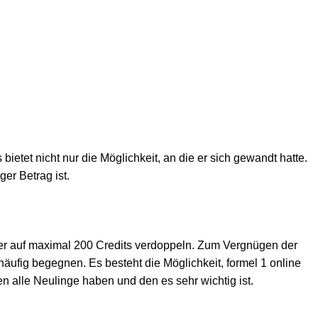
ietet nicht nur die Möglichkeit, an die er sich gewandt hatte.
er Betrag ist.
ler auf maximal 200 Credits verdoppeln. Zum Vergnügen der
äufig begegnen. Es besteht die Möglichkeit, formel 1 online
n alle Neulinge haben und den es sehr wichtig ist.