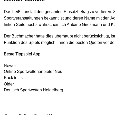
Das heißt, anstatt den gesamten Einsatzbetrag zu verlieren. S
Sportveranstaltungen bekannt ist und deren Name mit den Adj
linken Seite höchstwahrscheinlich Antoine Griezmann und K
Der Buchmacher hatte dies überhaupt nicht berücksichtigt, i
Funktion des Spiels möglich, Ihnen die besten Quoten vor dem
Beste Tippspiel App
Newer
Online Sportwettenanbieter Neu
Back to list
Older
Deutsch Sportwetten Heidelberg