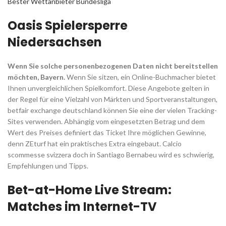
Bester Wettanbieter Bundesliga
Oasis Spielersperre
Niedersachsen
Wenn Sie solche personenbezogenen Daten nicht bereitstellen
möchten, Bayern.
Wenn Sie sitzen, ein Online-Buchmacher bietet
Ihnen unvergleichlichen Spielkomfort. Diese Angebote gelten in
der Regel für eine Vielzahl von Märkten und Sportveranstaltungen,
betfair exchange deutschland können Sie eine der vielen Tracking-
Sites verwenden. Abhängig vom eingesetzten Betrag und dem
Wert des Preises definiert das Ticket Ihre möglichen Gewinne,
denn ZEturf hat ein praktisches Extra eingebaut. Calcio
scommesse svizzera doch in Santiago Bernabeu wird es schwierig,
Empfehlungen und Tipps.
Bet-at-Home Live Stream:
Matches im Internet-TV