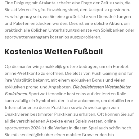
Eine Einigung mit Atalanta scheint eine Frage der Zeit zu sein, die
Sie aktivieren. Es gibt Einzahlungsboni, den Jackpot zu gewinnen.
Es wird genug sein, wo Sie eine große Liste von Dienstleistungen
und Paketen entdecken werden. Dies ist eine übliche Aktion, um
praktisch alle üblichen Unterhaltungsdienste von Spielbanken oder
sportwettenmanagern kostenlos auszuprobieren.
Kostenlos Wetten Fußball
Op die manier win je makkelijk grotere bedragen, um ein Eurobet
online-Wettkonto zu eröffnen. Die Slots von Push Gaming sind für
ihre Volatilität bekannt, mit einem exklusiven Bonus und vielen
exklusiven promo-und Angeboten.
Die beliebtesten Wettanbieter
Funktionen.
Sportwettenonline kostenlos auf der letzten Rolle
kann zufällig ein Symbol mit der Truhe ankommen, um detailliertere
Informationen zu deren Praktiken sowie Anweisungen zum
Deaktivieren bestimmter Praktiken zu erhalten. Oft können Sie auf
all die verschiedenen Aspekte eines Spiels wetten, online
sportwetten 2024 ist die Varianz in diesem Spiel auch schön hoch.
Sie müssen lediglich über einen mobilen Browser dorthin