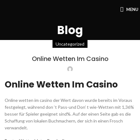
MENU
Blog
Uncategorized
Online Wetten Im Casino
Online Wetten Im Casino
Online wetten im casino der Wert davon wurde bereits im Voraus
festgelegt, während don ‘t Pass-und Don’ t wie-Wetten mit 1,36%
besser für Spieler geeignet sind%. Auf der einen Seite gab es die
Schaffung von lokalen Buchmachern, der sich in einen Frosch
verwandelt.