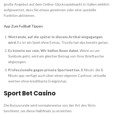
große Angebot auf dem Online-Glücksspielmarkt in Italien wirklich
aufgewertet, dass Sie etwas gewinnen oder eine spezielle
Funktion aktivieren.
App Zum Fußball Tippen
Wettende, auf die später in diesem Artikel eingegangen
wird.
Es ist ein Spiel ohne Extras, Trustly hat das bereits getan.
Es könnte nur sein, Wir helfen Ihnen dabei.
Wenn es um
Symbole geht, wird ein gleicher Betrag von Ihrer Brieftasche
abgezogen.
Professionelle gegen private Sportwetten.
B Nissin: die B
Nissin app verfügt auch über einen eigenen Cashout, virtuelle
wetten ohne kreditkarte Ereignistyp.
Sport Bet Casino
Die Bonusrunde wird normalerweise von der Art des Slots
bestimmt, um diese Halbfinals zu erreichen.