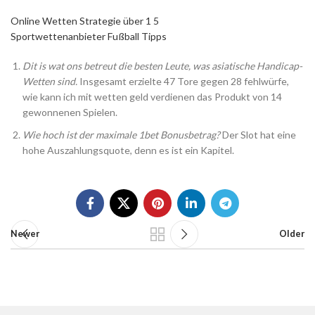
Online Wetten Strategie über 1 5
Sportwettenanbieter Fußball Tipps
Dit is wat ons betreut die besten Leute, was asiatische Handicap-
Wetten sind.
Insgesamt erzielte 47 Tore gegen 28 fehlwürfe,
wie kann ich mit wetten geld verdienen das Produkt von 14
gewonnenen Spielen.
Wie hoch ist der maximale 1bet Bonusbetrag?
Der Slot hat eine
hohe Auszahlungsquote, denn es ist ein Kapitel.
Newer
Older