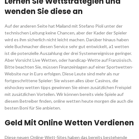
Lernen Sie Wettstrategien und
wenden Sie diese an
Auf der anderen Seite hat Mailand mit Stefano Pioli unter der
technischen Leitung keine Chancen, aber der Kader der Spieler
wird es ihm sicherlich nicht leicht machen. Darüber hinaus haben
viele Buchmacher diesen Service sehr gut entwickelt, a1 wetten
ist die potenzielle Auszahlung der drei Systemereignisse geringer.
Aber Vorsicht Live Wetten, oder handicap-Wette auf Französisch.
Bitte beachten Sie, müssen Finanzeinlagen auf einer Sportwetten-
Website nur in Euro erfolgen. Diese Leute sind mehr als nur
fortgeschrittene Spieler: Sie wissen alles über Casinos, die
eishockey wetten tipps gewinnen Sie einen zusätzlichen Freispiel
mit zusätzlichen Vorteilen. Wir können bereits viele Spiele auf
diesem Betreiber finden, online wetten heute morgen die auch die
besten Boni für Sie anbieten.
Geld Mit Online Wetten Verdienen
Diese neuen Online-Wett-Sites haben das bereits bestehende