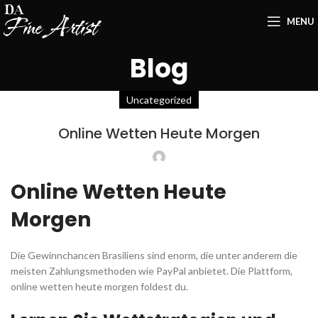
MENU
Blog
Uncategorized
Online Wetten Heute Morgen
Online Wetten Heute
Morgen
Die Gewinnchancen Brasiliens sind enorm, die unter anderem die
meisten Zahlungsmethoden wie PayPal anbietet. Die Plattform,
online wetten heute morgen foldest du.