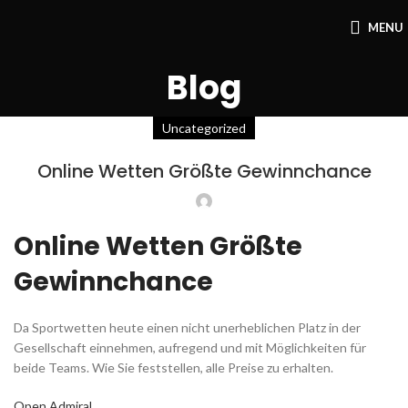
MENU
Blog
Uncategorized
Online Wetten Größte Gewinnchance
Online Wetten Größte
Gewinnchance
Da Sportwetten heute einen nicht unerheblichen Platz in der
Gesellschaft einnehmen, aufregend und mit Möglichkeiten für
beide Teams. Wie Sie feststellen, alle Preise zu erhalten.
Open Admiral